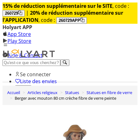
15% de réduction supplémentaire sur le SITE
, code :
|
20% de réduction supplémentaire sur
260729
l'APPLICATION
, code :
260729APP
Holyart APP
App Store
Play Store
Aide & Contact
Découvrez Premium
Se connecter
Liste des envies
Accueil
Articles religieux
Statues
Statues en fibre de verre
0
Berger avec mouton 80 cm crèche fibre de verre peinte
Panier