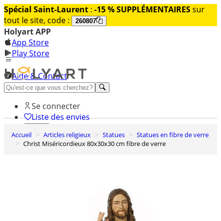
Spécial Saint-Laurent
:
-15 % SUPPLÉMENTAIRES
sur
tout le site, code :
260807
Holyart APP
App Store
Play Store
Aide & Contact
Découvrez Premium
Se connecter
Liste des envies
Accueil
Articles religieux
Statues
Statues en fibre de verre
0
Christ Miséricordieux 80x30x30 cm fibre de verre
Panier