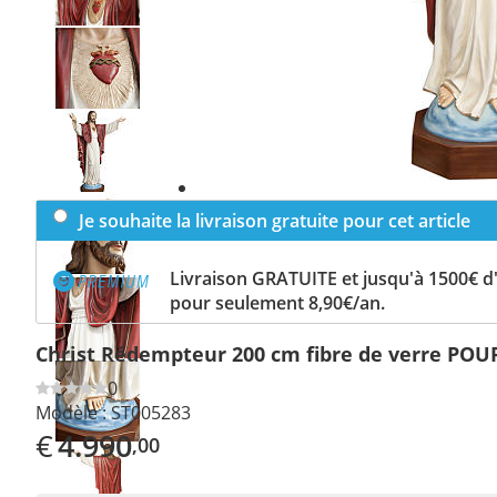
Previous
slide
Next
slide
Je souhaite la livraison gratuite pour cet article
Livraison GRATUITE et jusqu'à 1500€ 
pour seulement 8,90€/an.
Christ Rédempteur 200 cm fibre de verre PO
0
Modèle :
ST005283
€
4.990
,00