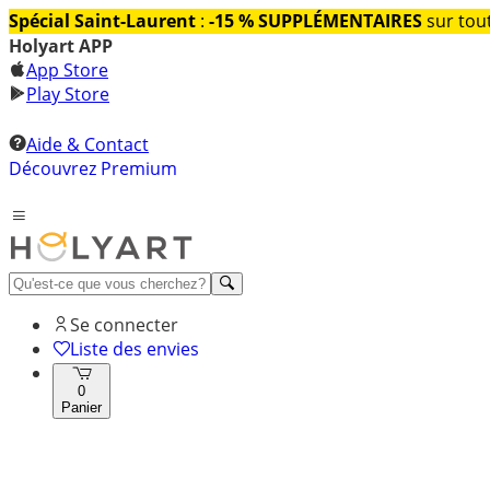
Spécial Saint-Laurent
:
-15 % SUPPLÉMENTAIRES
sur tout
Holyart APP
App Store
Play Store
Aide & Contact
Découvrez Premium
Se connecter
Liste des envies
0
Panier