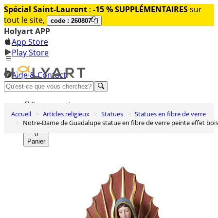
Spécial Saint-Laurent
:
-15 % SUPPLÉMENTAIRES
sur
tout le site,
code : 260807
Holyart APP
App Store
Play Store
Aide & Contact
Découvrez Premium
Se connecter
Accueil
Articles religieux
Statues
Statues en fibre de verre
Liste des envies
Notre-Dame de Guadalupe statue en fibre de verre peinte effet boi
0
Panier