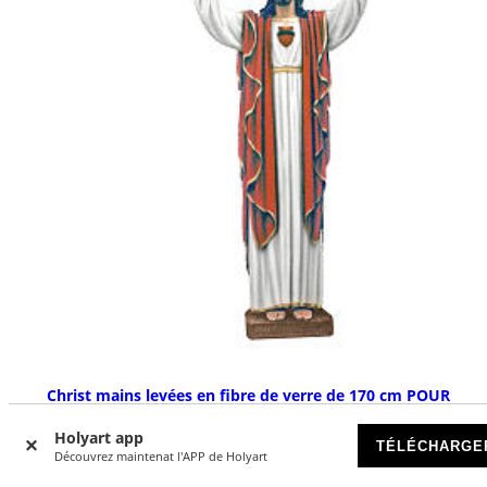
Christ mains levées en fibre de verre de 170 cm POUR
EXTÉRIEUR
Holyart app
SUR COMMANDE
TÉLÉCHARGE
Découvrez maintenat l'APP de Holyart