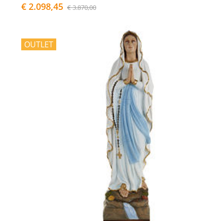
€ 2.098,45
€ 3.870,00
OUTLET