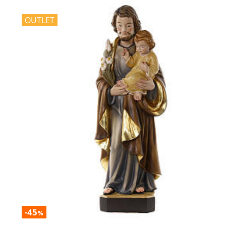
OUTLET
-45
%