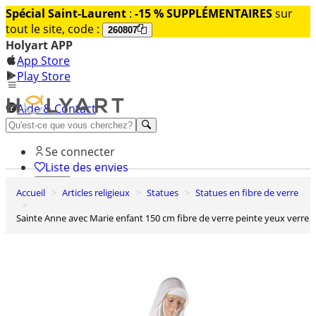
Spécial Saint-Laurent
:
-15 % SUPPLÉMENTAIRES
sur
tout le site, code :
260807
Holyart APP
App Store
Play Store
Aide & Contact
Découvrez Premium
Se connecter
Liste des envies
Accueil
Articles religieux
Statues
Statues en fibre de verre
0
Panier
Sainte Anne avec Marie enfant 150 cm fibre de verre peinte yeux verre