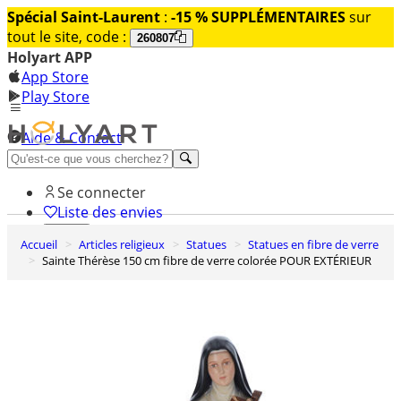
Spécial Saint-Laurent
:
-15 % SUPPLÉMENTAIRES
sur
tout le site, code :
260807
Holyart APP
App Store
Play Store
Aide & Contact
Découvrez Premium
Se connecter
Liste des envies
Accueil
Articles religieux
Statues
Statues en fibre de verre
0
Sainte Thérèse 150 cm fibre de verre colorée POUR EXTÉRIEUR
Panier