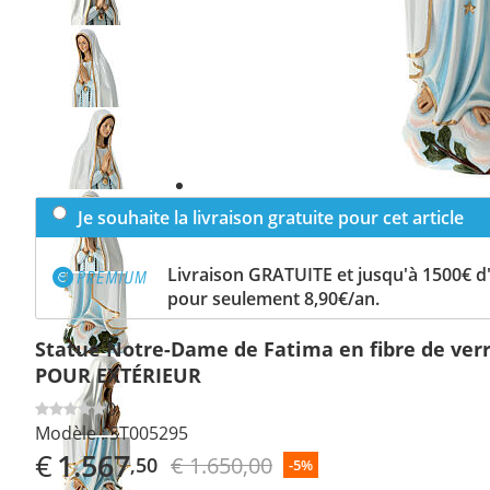
Previous
slide
Next
slide
Je souhaite la livraison gratuite pour cet article
Livraison GRATUITE et jusqu'à 1500€ 
pour seulement 8,90€/an.
Statue Notre-Dame de Fatima en fibre de ver
POUR EXTÉRIEUR
0
Modèle :
ST005295
€
1.567
€ 1.650,00
,50
-5%