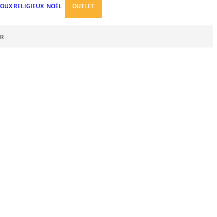
JOUX RELIGIEUX
NOËL
OUTLET
UR