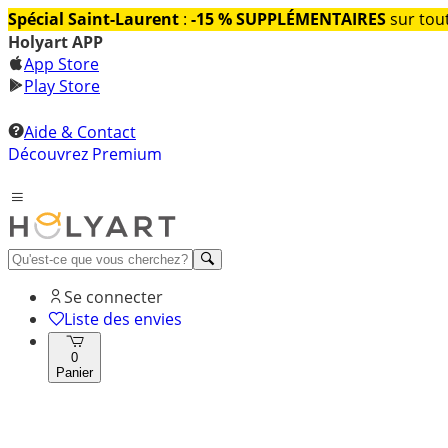
Spécial Saint-Laurent
:
-15 % SUPPLÉMENTAIRES
sur tout
Holyart APP
App Store
Play Store
Aide & Contact
Découvrez Premium
Se connecter
Liste des envies
0
Panier