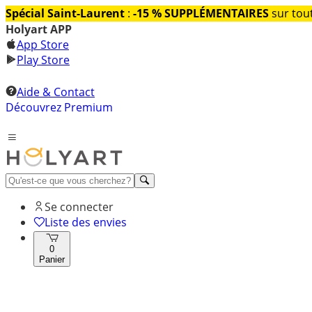
Spécial Saint-Laurent
:
-15 % SUPPLÉMENTAIRES
sur tout
Holyart APP
App Store
Play Store
Aide & Contact
Découvrez Premium
Se connecter
Liste des envies
0
Panier