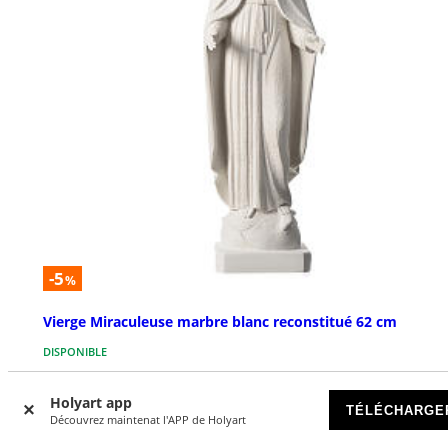
-5
%
Vierge Miraculeuse marbre blanc reconstitué 62 cm
DISPONIBLE
€ 341,05
Holyart app
€ 359,00
TÉLÉCHARGE
Découvrez maintenat l'APP de Holyart