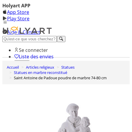
Holyart APP
App Store
Play Store
Aide & Contact
Découvrez Premium
Se connecter
Liste des envies
Accueil
Articles religieux
Statues
0
Statues en marbre reconstitué
Panier
Saint Antoine de Padoue poudre de marbre 74-80 cm