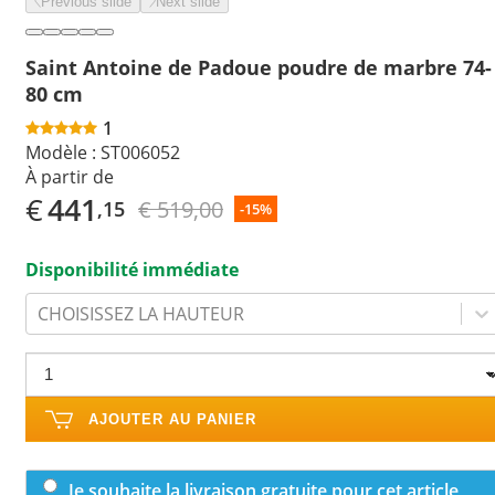
Previous slide
Next slide
Saint Antoine de Padoue poudre de marbre 74-
80 cm
1
Modèle :
ST006052
À partir de
€
441
€ 519,00
,15
-15%
Disponibilité immédiate
CHOISISSEZ LA HAUTEUR
AJOUTER AU PANIER
Je souhaite la livraison gratuite pour cet article