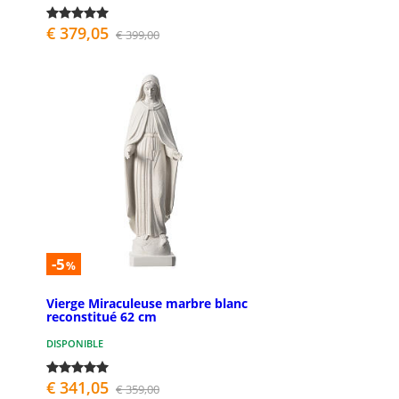
€ 379,05
€ 399,00
-5
%
Vierge Miraculeuse marbre blanc
reconstitué 62 cm
DISPONIBLE
€ 341,05
€ 359,00