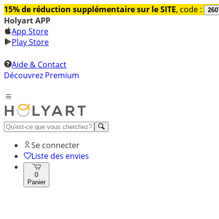
15% de réduction supplémentaire sur le SITE
, code :
260
Holyart APP
App Store
Play Store
Aide & Contact
Découvrez Premium
Se connecter
Liste des envies
0
Panier