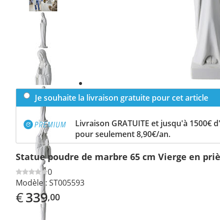
Previous
slide
Next
slide
Je souhaite la livraison gratuite pour cet article
Livraison GRATUITE et jusqu'à 1500€ 
pour seulement 8,90€/an.
Statue poudre de marbre 65 cm Vierge en pri
0
Modèle :
ST005593
€
339
,00