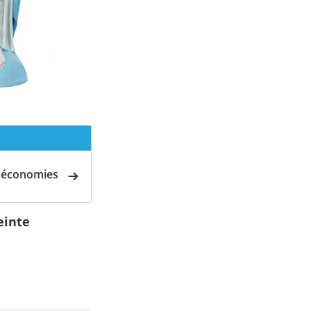
d'économies
einte