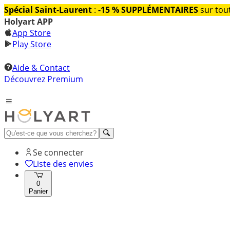
Spécial Saint-Laurent
:
-15 % SUPPLÉMENTAIRES
sur tout
Holyart APP
App Store
Play Store
Aide & Contact
Découvrez Premium
Se connecter
Liste des envies
0
Panier