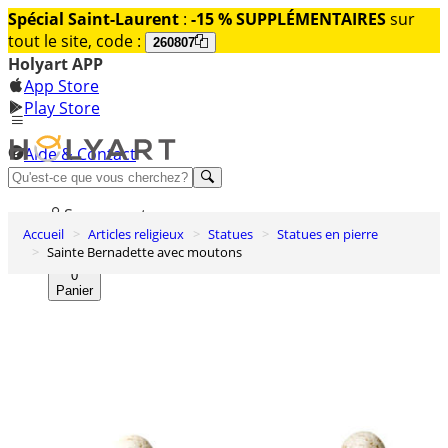
Spécial Saint-Laurent
:
-15 % SUPPLÉMENTAIRES
sur
tout le site, code :
260807
Holyart APP
App Store
Play Store
Aide & Contact
Découvrez Premium
Se connecter
Accueil
Articles religieux
Statues
Statues en pierre
Liste des envies
Sainte Bernadette avec moutons
0
Panier