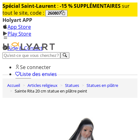
Spécial Saint-Laurent
:
-15 % SUPPLÉMENTAIRES
sur
tout le site, code :
260807
Holyart APP
App Store
Play Store
Aide & Contact
Découvrez Premium
Se connecter
Liste des envies
Accueil
Articles religieux
Statues
Statues en plâtre
0
Sainte Rita 20 cm statue en plâtre peint
Panier