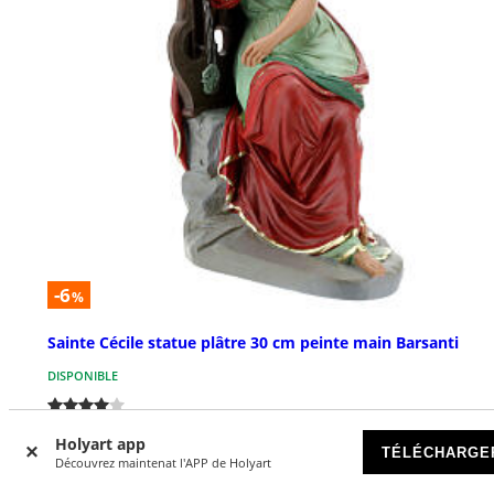
-6
%
Sainte Cécile statue plâtre 30 cm peinte main Barsanti
DISPONIBLE
€ 47,00
€ 49,90
Holyart app
TÉLÉCHARGE
Découvrez maintenat l'APP de Holyart