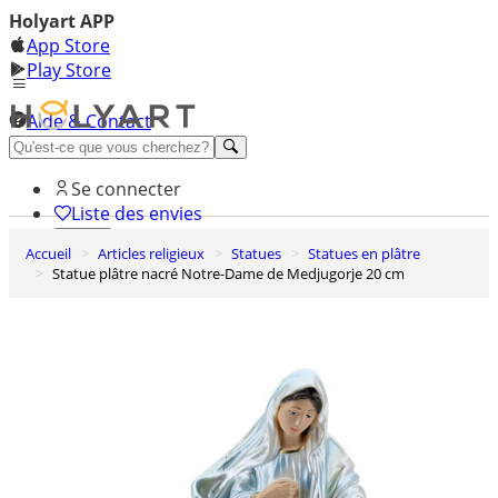
Holyart APP
App Store
Play Store
Aide & Contact
Découvrez Premium
Se connecter
Liste des envies
Accueil
Articles religieux
Statues
Statues en plâtre
0
Statue plâtre nacré Notre-Dame de Medjugorje 20 cm
Panier