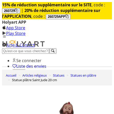
15% de réduction supplémentaire sur le SITE
, code :
|
20% de réduction supplémentaire sur
260729
l'APPLICATION
, code :
260729APP
Holyart APP
App Store
Play Store
Aide & Contact
Découvrez Premium
Se connecter
Liste des envies
Accueil
Articles religieux
Statues
Statues en plâtre
0
Statue plâtre Saint Jude 20 cm
Panier