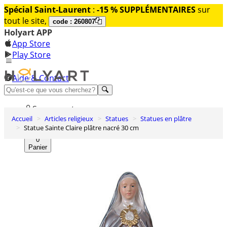
Spécial Saint-Laurent
:
-15 % SUPPLÉMENTAIRES
sur
tout le site,
code : 260807
Holyart APP
App Store
Play Store
Aide & Contact
Découvrez Premium
Se connecter
Accueil
Articles religieux
Statues
Statues en plâtre
Liste des envies
Statue Sainte Claire plâtre nacré 30 cm
0
Panier