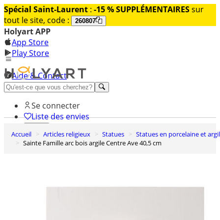
Spécial Saint-Laurent
:
-15 % SUPPLÉMENTAIRES
sur
tout le site, code :
260807
Holyart APP
App Store
Play Store
Aide & Contact
Découvrez Premium
Se connecter
Liste des envies
Accueil
Articles religieux
Statues
Statues en porcelaine et argi
0
Sainte Famille arc bois argile Centre Ave 40,5 cm
Panier