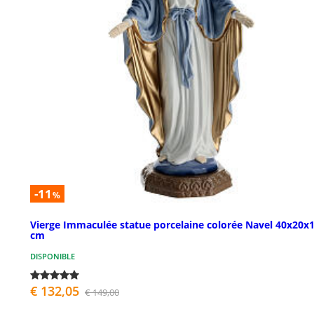
-11
%
Vierge Immaculée statue porcelaine colorée Navel 40x20x
cm
DISPONIBLE
€ 132,05
€ 149,00