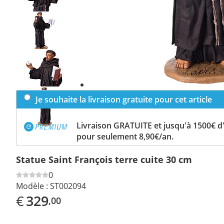
Previous
slide
Next
slide
Je souhaite la livraison gratuite pour cet article
Livraison GRATUITE et jusqu'à 1500€ 
pour seulement 8,90€/an.
Statue Saint François terre cuite 30 cm
0
Modèle :
ST002094
€
329
,00