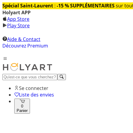
Spécial Saint-Laurent
:
-15 % SUPPLÉMENTAIRES
sur tout
Holyart APP
App Store
Play Store
Aide & Contact
Découvrez Premium
Se connecter
Liste des envies
0
Panier