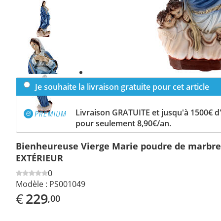
Previous
slide
Next
slide
Je souhaite la livraison gratuite pour cet article
Livraison GRATUITE et jusqu'à 1500€ 
pour seulement 8,90€/an.
Bienheureuse Vierge Marie poudre de marbre
EXTÉRIEUR
0
Modèle :
PS001049
€
229
,00