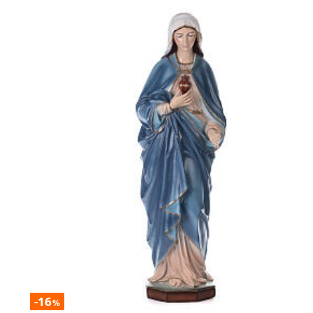
-16
%