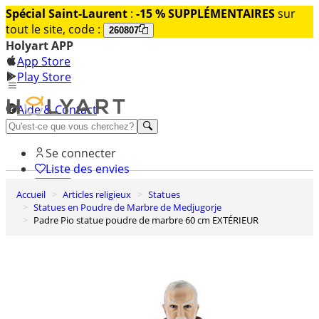
Spécial Saint-Laurent
:
-15 % SUPPLÉMENTAIRES
sur
tout le site, code :
260807
Holyart APP
App Store
Play Store
Aide & Contact
Découvrez Premium
Se connecter
Liste des envies
Accueil
Articles religieux
Statues
0
Statues en Poudre de Marbre de Medjugorje
Panier
Padre Pio statue poudre de marbre 60 cm EXTÉRIEUR