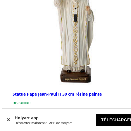
Statue Pape Jean-Paul II 30 cm résine peinte
DISPONIBLE
€ 39,90
Holyart app
TÉLÉCHARGE
Découvrez maintenat l'APP de Holyart