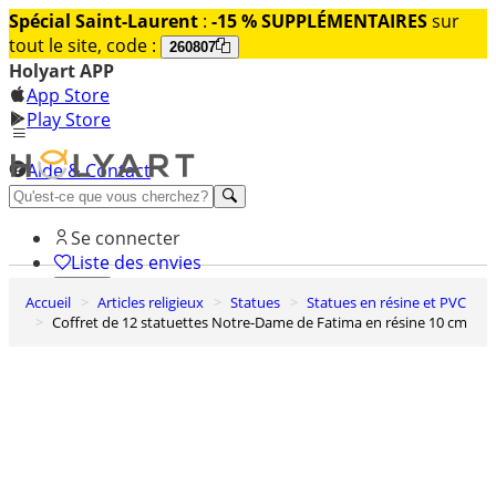
Spécial Saint-Laurent
:
-15 % SUPPLÉMENTAIRES
sur
tout le site, code :
260807
Holyart APP
App Store
Play Store
Aide & Contact
Découvrez Premium
Se connecter
Liste des envies
Accueil
Articles religieux
Statues
Statues en résine et PVC
0
Coffret de 12 statuettes Notre-Dame de Fatima en résine 10 cm
Panier