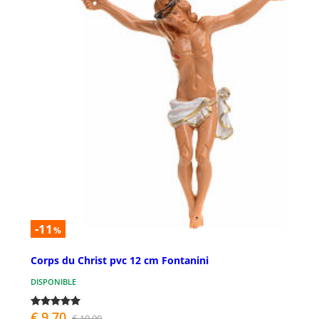
-11
%
Corps du Christ pvc 12 cm Fontanini
DISPONIBLE
€ 9,70
€ 10,90