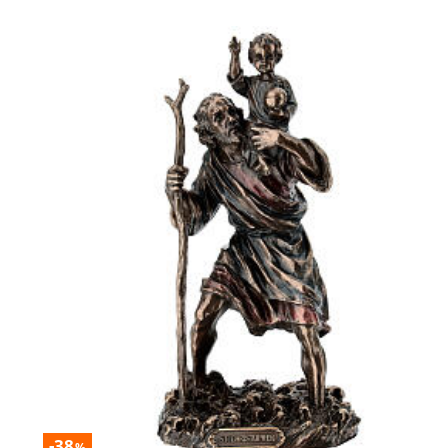
-38
%