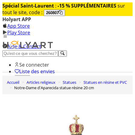
Spécial Saint-Laurent
:
-15 % SUPPLÉMENTAIRES
sur
tout le site, code :
260807
Holyart APP
App Store
Play Store
Aide & Contact
Découvrez Premium
Se connecter
Liste des envies
Accueil
Articles religieux
Statues
Statues en résine et PVC
0
Notre-Dame d'Aparecida statue résine 20 cm
Panier