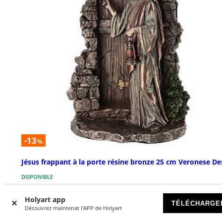
-13
%
Jésus frappant à la porte résine bronze 25 cm Veronese De
DISPONIBLE
Holyart app
€ 54,90
€ 62,90
TÉLÉCHARGE
Découvrez maintenat l'APP de Holyart