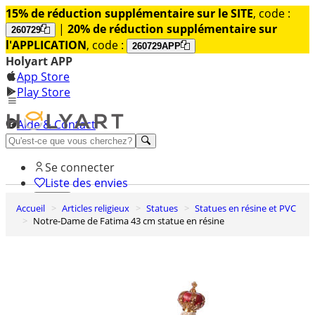
15% de réduction supplémentaire sur le SITE
, code :
|
20% de réduction supplémentaire sur
260729
l'APPLICATION
, code :
260729APP
Holyart APP
App Store
Play Store
Aide & Contact
Découvrez Premium
Se connecter
Liste des envies
Accueil
Articles religieux
Statues
Statues en résine et PVC
0
Notre-Dame de Fatima 43 cm statue en résine
Panier