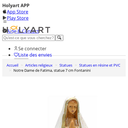
Holyart APP
App Store
Play Store
Aide & Contact
Découvrez Premium
Se connecter
Liste des envies
Accueil
Articles religieux
Statues
Statues en résine et PVC
0
Notre Dame de Fatima, statue 7 cm Fontanini
Panier