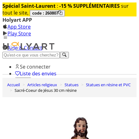
Spécial Saint-Laurent
:
-15 % SUPPLÉMENTAIRES
sur
tout le site,
code : 260807
Holyart APP
App Store
Play Store
Aide & Contact
Découvrez Premium
Se connecter
Liste des envies
Accueil
Articles religieux
Statues
Statues en résine et PVC
0
Sacré-Coeur de Jésus 30 cm résine
Panier