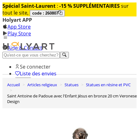
Spécial Saint-Laurent
:
-15 % SUPPLÉMENTAIRES
sur
tout le site,
code : 260807
Holyart APP
App Store
Play Store
Aide & Contact
Découvrez Premium
Se connecter
Liste des envies
Accueil
Articles religieux
Statues
Statues en résine et PVC
0
Panier
Saint Antoine de Padoue avec l'Enfant Jésus en bronze 20 cm Veronese
Design