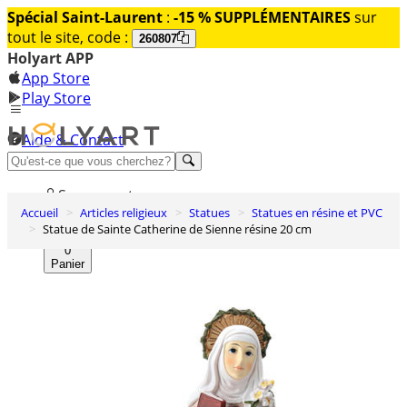
Spécial Saint-Laurent
:
-15 % SUPPLÉMENTAIRES
sur
tout le site, code :
260807
Holyart APP
App Store
Play Store
Aide & Contact
Découvrez Premium
Se connecter
Accueil
Articles religieux
Statues
Statues en résine et PVC
Liste des envies
Statue de Sainte Catherine de Sienne résine 20 cm
0
Panier