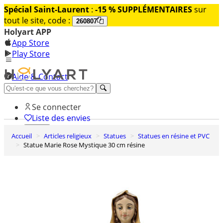
Spécial Saint-Laurent
:
-15 % SUPPLÉMENTAIRES
sur
tout le site, code :
260807
Holyart APP
App Store
Play Store
Aide & Contact
Découvrez Premium
Se connecter
Liste des envies
Accueil
Articles religieux
Statues
Statues en résine et PVC
0
Statue Marie Rose Mystique 30 cm résine
Panier