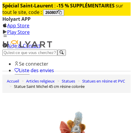
Spécial Saint-Laurent
:
-15 % SUPPLÉMENTAIRES
sur
tout le site, code :
260807
Holyart APP
App Store
Play Store
Aide & Contact
Découvrez Premium
Se connecter
Liste des envies
Accueil
Articles religieux
Statues
Statues en résine et PVC
0
Statue Saint Michel 45 cm résine colorée
Panier