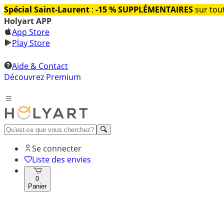
Spécial Saint-Laurent
:
-15 % SUPPLÉMENTAIRES
sur tout
Holyart APP
App Store
Play Store
Aide & Contact
Découvrez Premium
Se connecter
Liste des envies
0
Panier