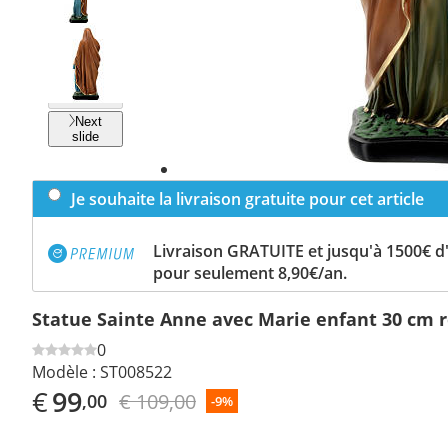
Previous
slide
Next
slide
Je souhaite la livraison gratuite pour cet article
Livraison GRATUITE et jusqu'à 1500€ 
pour seulement 8,90€/an.
Statue Sainte Anne avec Marie enfant 30 cm r
0
Modèle :
ST008522
€
99
€ 109,00
,00
-9%