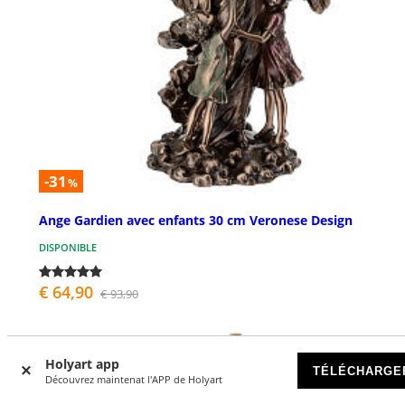
-31
%
Ange Gardien avec enfants 30 cm Veronese Design
DISPONIBLE
€ 64,90
€ 93,90
NOUVEAUTÉS
Holyart app
TÉLÉCHARGE
Découvrez maintenat l'APP de Holyart