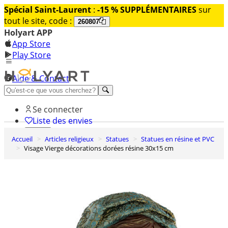
Spécial Saint-Laurent
:
-15 % SUPPLÉMENTAIRES
sur
tout le site, code :
260807
Holyart APP
App Store
Play Store
Aide & Contact
Découvrez Premium
Se connecter
Liste des envies
Accueil
Articles religieux
Statues
Statues en résine et PVC
0
Visage Vierge décorations dorées résine 30x15 cm
Panier