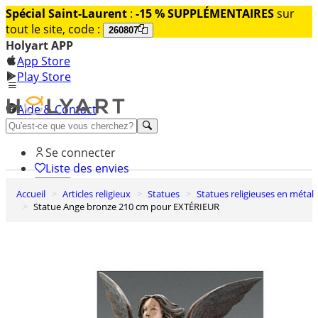
Spécial Saint-Laurent
:
-15 % SUPPLÉMENTAIRES
sur
tout le site, code :
260807
Holyart APP
App Store
Play Store
Aide & Contact
Découvrez Premium
Se connecter
Liste des envies
Accueil
Articles religieux
Statues
Statues religieuses en métal
0
Statue Ange bronze 210 cm pour EXTÉRIEUR
Panier