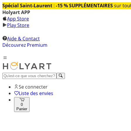
Spécial Saint-Laurent
:
-15 % SUPPLÉMENTAIRES
sur tout
Holyart APP
App Store
Play Store
Aide & Contact
Découvrez Premium
Se connecter
Liste des envies
0
Panier