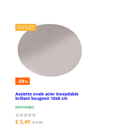
OUTLET
-39
%
Assiette ovale acier inoxydable
brillant bougeoir 10x8 cm
DISPONIBLE
€ 5,49
€ 9,00