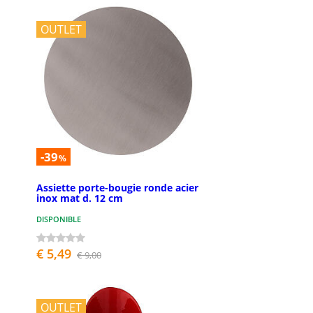
OUTLET
-39
%
Assiette porte-bougie ronde acier
inox mat d. 12 cm
DISPONIBLE
€ 5,49
€ 9,00
OUTLET