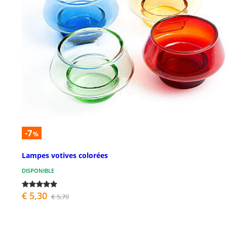
-7
%
Lampes votives colorées
DISPONIBLE
€ 5,30
€ 5,70