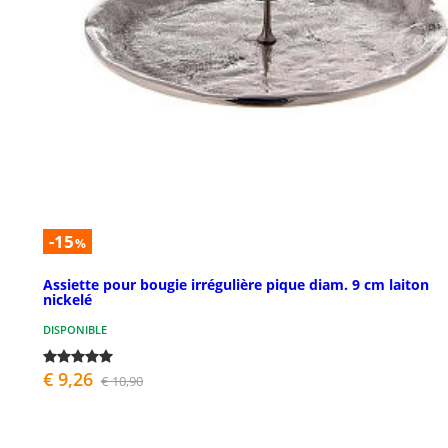
-15
%
Assiette pour bougie irrégulière pique diam. 9 cm laiton
nickelé
DISPONIBLE
€ 9,26
€ 10,90