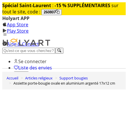
Spécial Saint-Laurent
:
-15 % SUPPLÉMENTAIRES
sur
tout le site, code :
260807
Holyart APP
App Store
Play Store
Aide & Contact
Découvrez Premium
Se connecter
Liste des envies
Accueil
Articles religieux
Support bougies
0
Assiette porte-bougie ovale en aluminium argenté 17x12 cm
Panier