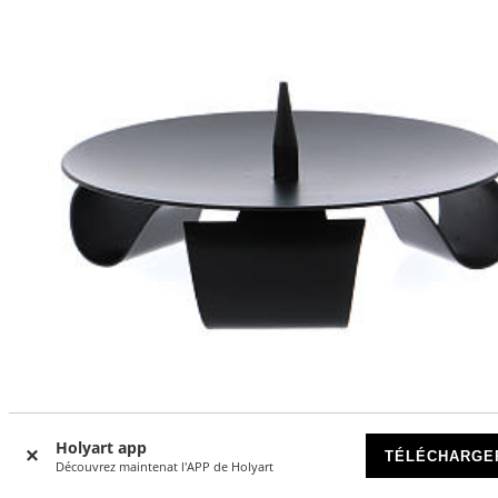
-10
%
Holyart app
TÉLÉCHARGE
Découvrez maintenat l'APP de Holyart
Bougeoir moderne en fer noir avec pique