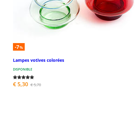
-7
%
Lampes votives colorées
DISPONIBLE
€ 5,30
€ 5,70