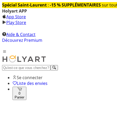
Spécial Saint-Laurent
:
-15 % SUPPLÉMENTAIRES
sur tout
Holyart APP
App Store
Play Store
Aide & Contact
Découvrez Premium
Se connecter
Liste des envies
0
Panier