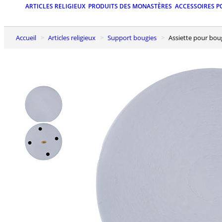
ARTICLES RELIGIEUX
PRODUITS DES MONASTÈRES
ACCESSOIRES P
Accueil
Articles religieux
Support bougies
Assiette pour bo