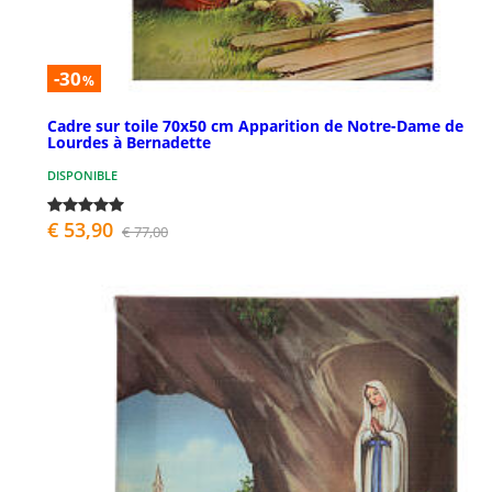
-30
%
Cadre sur toile 70x50 cm Apparition de Notre-Dame de
Lourdes à Bernadette
DISPONIBLE
€ 53,90
€ 77,00