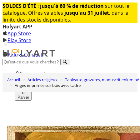
SOLDES D'ÉTÉ
:
jusqu'à 60 % de réduction
sur tout le
catalogue. Offres valables
jusqu'au 31 juillet
, dans la
limite des stocks disponibles.
Holyart APP
App Store
Play Store
Aide & Contact
Découvrez Premium
Se connecter
Accueil
Articles religieux
Tableaux, gravures, manuscrit enluminé
Liste des envies
Anges imprimés sur bois avec cadre
0
Panier