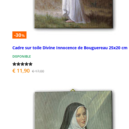
-30
%
Cadre sur toile Divine Innocence de Bouguereau 25x20 cm
DISPONIBLE
€ 11,90
€ 17,00