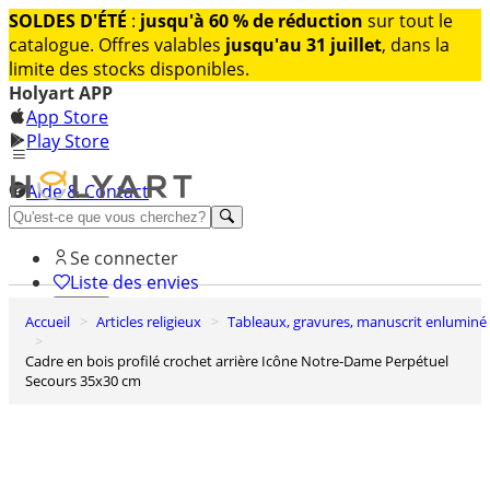
SOLDES D'ÉTÉ
:
jusqu'à 60 % de réduction
sur tout le
catalogue. Offres valables
jusqu'au 31 juillet
, dans la
limite des stocks disponibles.
Holyart APP
App Store
Play Store
Aide & Contact
Découvrez Premium
Se connecter
Liste des envies
Accueil
Articles religieux
Tableaux, gravures, manuscrit enluminé
0
Panier
Cadre en bois profilé crochet arrière Icône Notre-Dame Perpétuel
Secours 35x30 cm