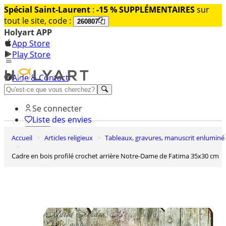
Spécial Saint-Laurent
:
-15 % SUPPLÉMENTAIRES
sur
tout le site, code :
260807
Holyart APP
App Store
Play Store
Aide & Contact
Découvrez Premium
Se connecter
Liste des envies
Accueil
Articles religieux
Tableaux, gravures, manuscrit enluminé
0
Panier
Cadre en bois profilé crochet arrière Notre-Dame de Fatima 35x30 cm