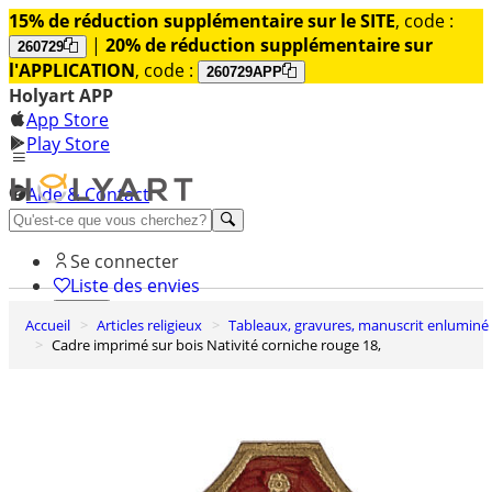
15% de réduction supplémentaire sur le SITE
, code :
|
20% de réduction supplémentaire sur
260729
l'APPLICATION
, code :
260729APP
Holyart APP
App Store
Play Store
Aide & Contact
Découvrez Premium
Se connecter
Liste des envies
Accueil
Articles religieux
Tableaux, gravures, manuscrit enluminé
0
Cadre imprimé sur bois Nativité corniche rouge 18,
Panier