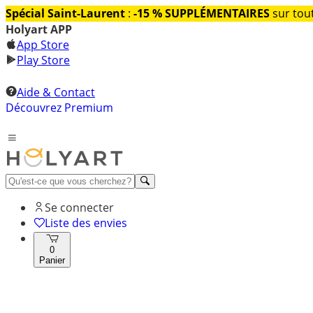
Spécial Saint-Laurent
:
-15 % SUPPLÉMENTAIRES
sur tout
Holyart APP
App Store
Play Store
Aide & Contact
Découvrez Premium
Se connecter
Liste des envies
0
Panier