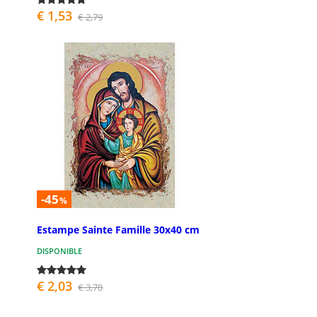
€ 1,53
€ 2,79
-45
%
Estampe Sainte Famille 30x40 cm
DISPONIBLE
€ 2,03
€ 3,70