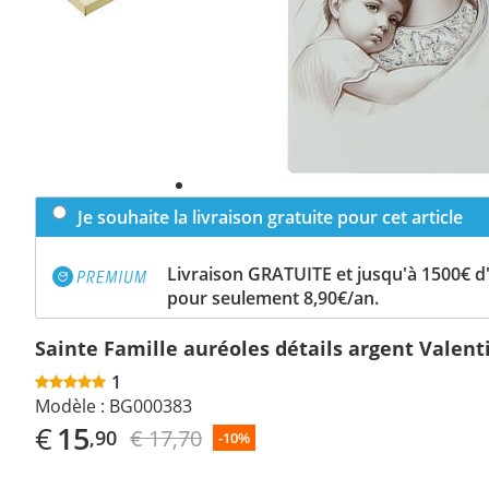
Je souhaite la livraison gratuite pour cet article
Livraison GRATUITE et jusqu'à 1500€ 
pour seulement 8,90€/an.
Sainte Famille auréoles détails argent Valent
1
Modèle :
BG000383
€
15
€ 17,70
,90
-10%