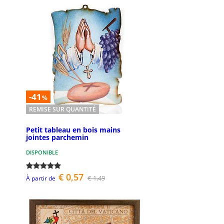
-41
%
REMISE SUR QUANTITÉ
Petit tableau en bois mains
jointes parchemin
DISPONIBLE
€ 0,57
€ 1,49
À partir de