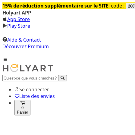
15% de réduction supplémentaire sur le SITE
, code :
260
Holyart APP
App Store
Play Store
Aide & Contact
Découvrez Premium
Se connecter
Liste des envies
0
Panier