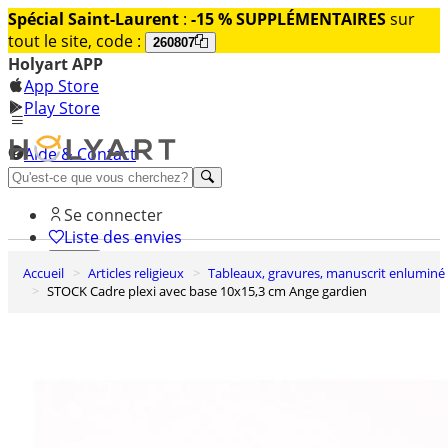
Spécial Saint-Laurent
:
-15 % SUPPLÉMENTAIRES
sur
tout le site, code :
260807
Holyart APP
App Store
Play Store
Aide & Contact
Découvrez Premium
Se connecter
Liste des envies
Accueil
Articles religieux
Tableaux, gravures, manuscrit enluminé
0
STOCK Cadre plexi avec base 10x15,3 cm Ange gardien
Panier