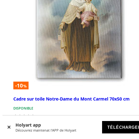
-10
%
Cadre sur toile Notre-Dame du Mont Carmel 70x50 cm
DISPONIBLE
€ 77,90
€ 87,00
Holyart app
TÉLÉCHARGE
Découvrez maintenat l'APP de Holyart