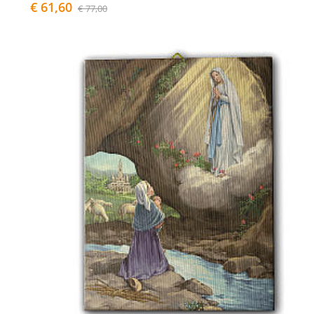
€ 61,60
€ 77,00