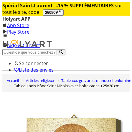
Spécial Saint-Laurent
:
-15 % SUPPLÉMENTAIRES
sur
tout le site, code :
260807
Holyart APP
App Store
Play Store
Aide & Contact
Découvrez Premium
Se connecter
Liste des envies
Accueil
Articles religieux
Tableaux, gravures, manuscrit enluminé
0
Tableau bois icône Saint Nicolas avec boîte cadeau 25x20 cm
Panier