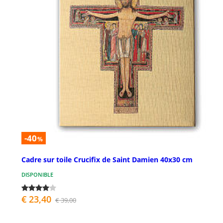
-40
%
Cadre sur toile Crucifix de Saint Damien 40x30 cm
DISPONIBLE
€ 23,40
€ 39,00