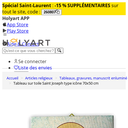
Spécial Saint-Laurent
:
-15 % SUPPLÉMENTAIRES
sur
tout le site, code :
260807
Holyart APP
App Store
Play Store
Aide & Contact
Découvrez Premium
Se connecter
Liste des envies
Accueil
Articles religieux
Tableaux, gravures, manuscrit enluminé
0
Tableau sur toile Saint Joseph type icône 70x50 cm
Panier