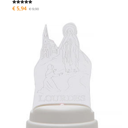
€ 5,94
€ 9,90