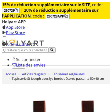
15% de réduction supplémentaire sur le SITE
, code :
|
20% de réduction supplémentaire sur
260729
l'APPLICATION
, code :
260729APP
Holyart APP
App Store
Play Store
Aide & Contact
Découvrez Premium
Se connecter
Liste des envies
Accueil
Articles religieux
Tapisseries religieuses
0
Tapisserie St Joseph avec lys bords décorés passants 50x40 cm
Panier