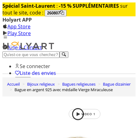
Spécial Saint-Laurent
:
-15 % SUPPLÉMENTAIRES
sur
tout le site, code :
260807
Holyart APP
App Store
Play Store
Aide & Contact
Découvrez Premium
Se connecter
Liste des envies
Accueil
Bijoux religieux
Bagues religieuses
Bague dizainier
0
Bague en argent 925 avec médaille Vierge Miraculeuse
Panier
VIDEO
1