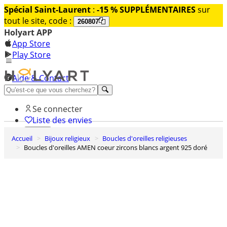
Spécial Saint-Laurent
:
-15 % SUPPLÉMENTAIRES
sur
tout le site, code :
260807
Holyart APP
App Store
Play Store
Aide & Contact
Découvrez Premium
Se connecter
Liste des envies
Accueil
Bijoux religieux
Boucles d'oreilles religieuses
0
Boucles d'oreilles AMEN coeur zircons blancs argent 925 doré
Panier