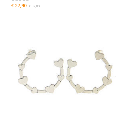
€ 27,90
€ 37,00