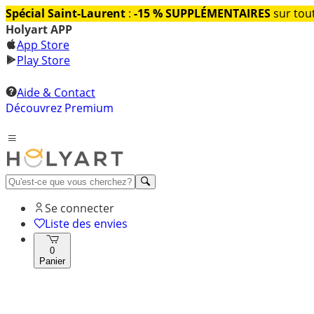
Spécial Saint-Laurent
:
-15 % SUPPLÉMENTAIRES
sur tout
Holyart APP
App Store
Play Store
Aide & Contact
Découvrez Premium
Se connecter
Liste des envies
0
Panier